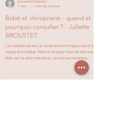
jbroustetchiroprax
1 févr.
1 min de lecture
Bébé et chiropraxie : quand et
pourquoi consulter ? - Juliette
BROUSTET
La naissance est un événement majeur pour le
corps d’un bébé. Même lorsque tout se déroule
bien sur le plan médical, certaines tensions
peuvent apparaître . Elles peuvent être liées à : •
un accouchement long ou très rapide • une
position contrainte pendant la grossesse •
l’utilisation d’instruments Certains signes
peuvent alerter les parents : • difficulté de
succion (frein buccaux) • tête toujours tournée du
même côté • plagiocéphalie (tête aplatie d'un
côté) • dév