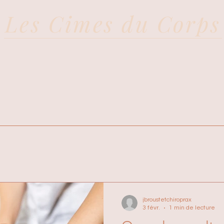
Les Cimes du Corps
Juliette BROUSTET
Cabinet Chiropratique
Chiropraxie
Méthode Guillarme
MUNZ FLO
jbroustetchiroprax
3 févr.
1 min de lecture