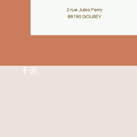
2 rue Jules Ferry
88190 GOLBEY
Les Cimes du Corps
Juliette BROUSTET
Cabinet Chiropratique
N° RPPS : 10010434503
N° SIRET : 94764327600035
Mentions légales