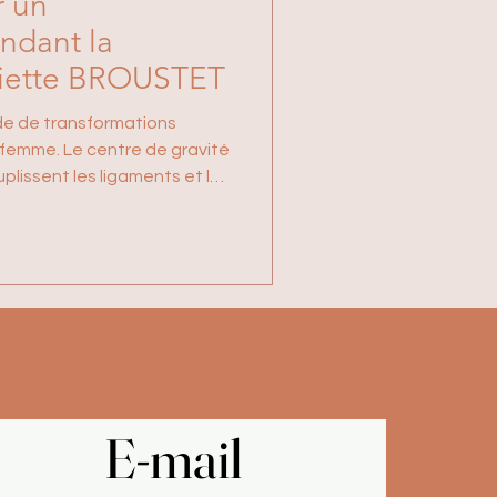
r un
ndant la
uliette BROUSTET
de de transformations
a femme. Le centre de gravité
lissent les ligaments et le
vement à l’accouchement.
• des douleurs
igamentaires Ces douleurs
ne sont pas une fatalité .
 pendant la grossesse perme
E-mail
E-mail