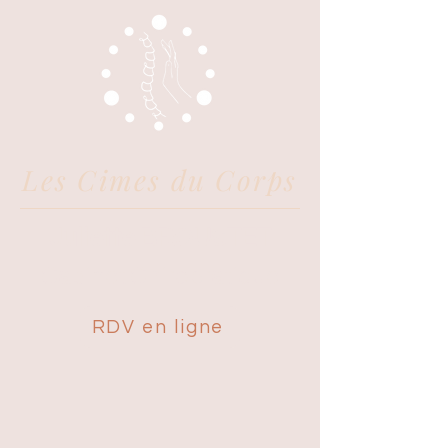
Les Cimes du Corps
Juliette BROUSTET
Cabinet Chiropratique
RDV en ligne