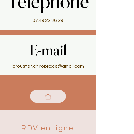
Téléphone
Téléphone
07.49.22.26.29
E-mail
E-mail
jbroustet.chiropraxie@gmail.com
RDV en ligne